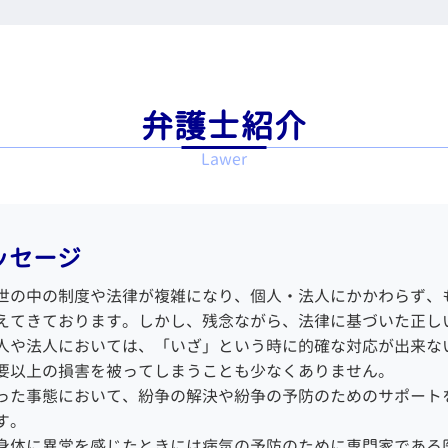
証 債務 相続放棄
不貞行為 損害賠償
金 債務整理 メリット
被害届 取り下げ 示談
留分侵害額請求 時効
財産分与 期限
意整理 官報
刑事事件 起訴
留分 兄弟
共有財産 とは
金 取り立て
無罪の証明
続放棄 とは
離婚協議書 公正証書
事再生 相談
刑事事件 被害者
筆証書遺言 効力
離婚協議書 内容
金 債務整理 借り入れ
傷害罪 構成要件
弁護士紹介
産分割協議 まとまらな
親権 監護権
己破産 免責 おりなかっ
刑事事件 加害者
い
dv 離婚 調停
Lawer
た
刑事 裁判 被害者
続放棄 遺族年金
離婚協議 調停
務整理 開始 通知
弁護士 接見
続放棄 デメリット
家庭裁判所 調停
務整理 官報
刑事事件 不起訴
極財産 とは
財産分与 離婚後
務整理 個人再生 自己破
不起訴 弁護士
続財産 とは
離婚調停 弁護士
ッセージ
産
国選弁護人 私選弁護 人
定 相続
財産分与 調停
務整理とは 種類
示談 刑事事件
続 財産
養育費 相場
世の中の制度や法律が複雑になり、個人・法人にかかわらず、
産 どうなる
刑事 逮捕
の財産 放棄
離婚 慰謝料 モラハラ
えてきております。しかし、残念ながら、法律に基づいた正し
己破産 裁判所
示談したのに 起訴
の遺産 相続
人や法人においては、「いざ」という時に的確な対応が出来な
己破産 持ち家
刑事事件 裁判所
要以上の損害を被ってしまうことも少なくありません。
事再生申立 債権者
刑事事件 示談
った事態において、紛争の解決や紛争の予防のためのサポート
人再生 メリット
示談 成立 不起訴
す。
務整理 個人再生 流れ
刑事 弁護人
身体に異常を感じたときには病気の予防のために専門家である
己破産 費用 払えない