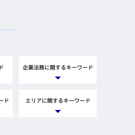
ド
企業法務に関するキーワード
企業 訴訟
企業法務 役割
ード
エリアに関するキーワード
法務とは
顧問弁護士 法律事務所
会社 顧問弁護士
企業法務 弁護士 相談 新宿
企業間 紛争
区