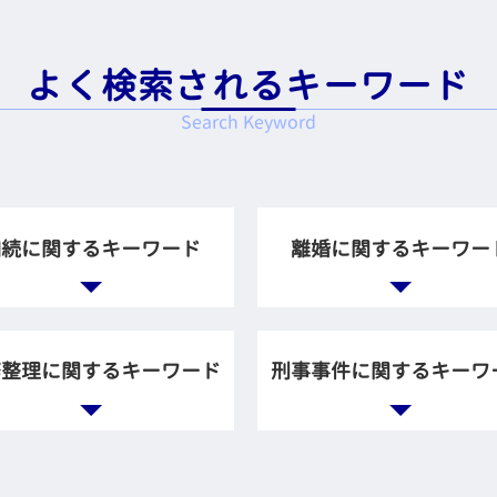
よく検索されるキーワード
Search Keyword
相続に関するキーワード
離婚に関するキーワー
続人 不存在
調停 弁護士
続 生前
離婚調停 協議
務整理に関するキーワード
刑事事件に関するキーワ
続放棄 メリット
養育費 計算
続 兄弟
離婚 調停 慰謝料
言書 遺産分割協議書
離婚 慰謝料 不倫相手
定調停 手続
刑事 告訴 示談
産分割協議 やり直し
調停 養育費
重積務 相談
傷害罪 暴行罪 違い