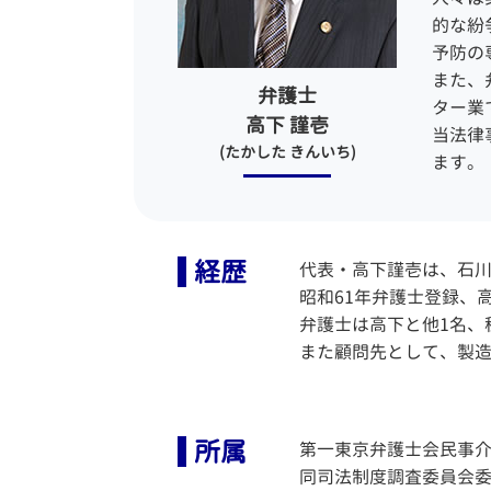
的な紛
任
予防の
また、
弁護士
ター業
高下 謹壱
当法律
(たかした きんいち)
ます。
経歴
代表・高下謹壱は、石川
昭和61年弁護士登録、
弁護士は高下と他1名、
また顧問先として、製造
所属
第一東京弁護士会民事介入
同司法制度調査委員会委員