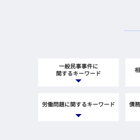
一般民事事件に
関するキーワード
事故 相手の保険会社 対応
相
賃貸 入居 トラブル
相
労働問題に関するキーワード
債
テナント 大家 トラブル
相
法律事務所 債権回収
相
賃貸 マンション トラブル
遺
ブラック企業 労働問題 弁
特
後遺障害等級認定 相談
遺
護士
多