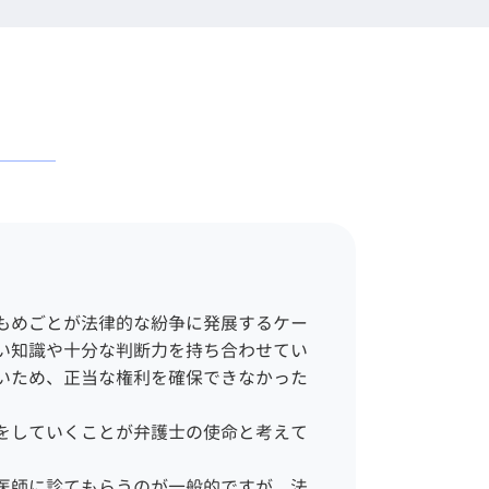
労務問題 弁護士
一般民事事件 弁護士 相談
企業 裁判
目黒区
顧問弁護士 企業法務
企業法務 弁護士 相談 品川
企業訴訟 弁護士
区
弁護士 契約書
刑事事件 弁護士 相談 渋谷
企業 顧問弁護士
区
企業倫理 弁護士 相談
離婚 弁護士 相談 品川区
企業法務 法律事務所
刑事事件 弁護士 相談 目黒
顧問弁護士 メリット
区
法務部 弁護士
債務整理 弁護士 相談 千代
法務 チェック
田区
契約書 リーガルチェック
労働問題 弁護士 相談 品川
企業法務 法律
もめごとが法律的な紛争に発展するケー
区
会社 法務
い知識や十分な判断力を持ち合わせてい
相続 弁護士 相談 新宿区
いため、正当な権利を確保できなかった
一般民事事件 弁護士 相談
世田谷区
をしていくことが弁護士の使命と考えて
債務整理 弁護士 相談 目黒
区
医師に診てもらうのが一般的ですが、法
相続 弁護士 相談 品川区