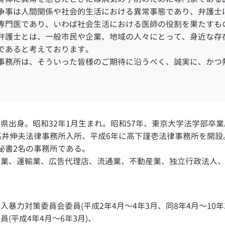
争事は人間関係や社会的生活における異常事態であり、弁護士
意整理 和解 成立
専門医であり、いわば社会生活における医師の役割を果たすも
弁護士とは、一般市民や企業、地域の人々にとって、身近な存
であると考えております。
事務所は、そういった皆様のご期待に沿うべく、誠実に、かつ
県出身。昭和32年1月生まれ。昭和57年、東京大学法学部卒
高井伸夫法律事務所入所、平成6年に高下謹壱法律事務所を開設
秘書2名の事務所である。
業、運輸業、広告代理店、流通業、不動産業、独立行政法人、
暴力対策委員会委員(平成2年4月～4年3月、同8年4月～10年
(平成4年4月～6年3月)、