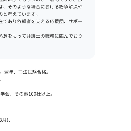
は、そのような場合における紛争解決や
一般民事事件 弁護士 相談
のと考えています。
東京23区
債務整理 弁護士 相談 港区
在であり依頼者を支える応援団、サポー
刑事事件 弁護士 相談 世田
谷区
熱意をもって弁護士の職務に臨んでおり
債務整理 弁護士 相談 中央
区
相続 弁護士 相談 江東区
企業法務 弁護士 相談 目黒
区
業。翌年、司法試験合格。
相続 弁護士 相談 千代田区
。
一般民事事件 弁護士 相談
江東区
学会、その他100社以上。
3月)、