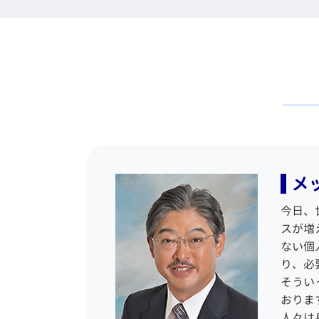
過失割合 計算
保
残業代 支払われない
借
保険 示談
遺
会社 不当解雇
任
不動産 売買 トラブル
遺
リストラ 不当解雇
借
債権回収 訴訟
相
雇用 労働問題
民
債権回収 強制執行
自
長時間 労働問題
借
債権回収 流れ
遺
違法 解雇
自
不動産トラブル 賃貸
不当な解雇 法律
債権回収 差し押さえ
相
労働問題 悩み 相談
債
後遺症 後遺障害 弁護士
相
労働裁判 弁護士
債
中古 マンション 引き渡し
積
残業手当 未払い
債
トラブル
相
メ
退職 拒否
交通事故 保険会社 対応 悪
法
残業未払い 証拠
債
い
相
今日、
懲戒解雇 相談
破
交通事故 割合
負
スが増
賃金 請求
自
不動産 明け渡し 強制執行
負
ない個
労働問題 慰謝料
自
支払督促 申立
り、必
労働時間 問題
民
そうい
不当解雇 法律事務所
個
おりま
ブラック企業 相談
債
人々は
労働問題 パワハラ
自