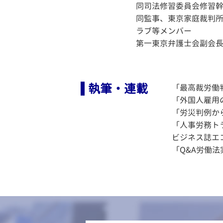
同司法修習委員会修習幹事
同監事、東京家庭裁判
ラブ等メンバー
第一東京弁護士会副会長
執筆・連載
「最高裁労働
「外国人雇用
「労災判例か
「人事労務ト
ビジネス誌エ
「Q&A労働