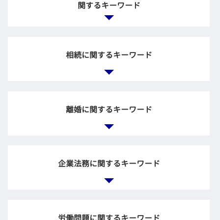
関するキーワード
不動産 契約 トラブル
売買 契約 トラブル
相続に関するキーワード
債権回収 差し押さえ
不動産 購入 トラブル
債権回収 訴訟
法定 相続
不動産会社 トラブル
相続放棄 裁判所
離婚に関するキーワード
交通事故 診断書 保険会社
公正証書遺言 効力
土地 契約後 トラブル
相続 借金
回収 お金
相続 兄弟
債権回収 流れ
調停 進め方
負の財産 放棄
後遺障害等級 わかりやすく
dv 離婚 調停
企業法務に関するキーワード
相続財産 とは
金銭 貸し借り トラブル
離婚協議書 内容
遺言執行者 遺産分割協議
個人 お金の貸し借り
離婚調停 応じない
遺産分割協議 まとまらない
法律事務所 債権回収
親権 監護権
相続放棄 メリット
企業法務 法律事務所
借金 個人間
離婚裁判 弁護士費用
相続放棄 遺族年金
法務部 弁護士
金銭トラブル 友人
労働問題に関するキーワード
離婚 慰謝料 不倫相手