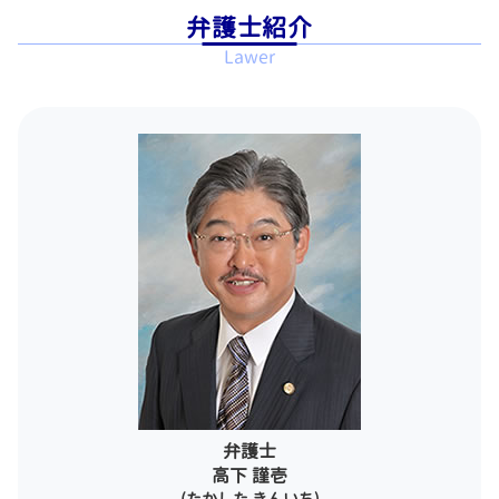
任意整理 和解 成立
相続 弁護士 相談 新宿区
懲戒解雇 相談
傷害罪 構成要件
弁護士紹介
任意整理 官報
刑事事件 弁護士 相談 新宿区
賃金 請求
逮捕後 弁護士
Lawer
借金 債務整理 悩み 相談
一般民事事件 弁護士 相談 江東区
労働問題 慰謝料
傷害罪 暴行罪 違い
自己破産 免責 おりなかった
相続 弁護士 相談 銀座
残業手当 未払い
刑事 逮捕
債務整理 個人再生 流れ
債務整理 弁護士 相談 世田谷区
国選弁護人 私選弁護 人
官報 破産者
刑事事件 弁護士 相談 千代田区
刑事事件 流れ 示談
債務整理 相談 流れ
労働問題 弁護士 相談 江東区
刑事 裁判 被害者
借金 取り立て
相続 弁護士 相談 東京23区
無罪の証明
破産 どうなる
離婚 弁護士 相談 港区
被害届 取り下げ 示談
刑事事件 弁護士 相談 中央区
刑事 弁護人
企業法務 弁護士 相談 千代田区
刑事事件 起訴
労働問題 弁護士 相談 中央区
刑事事件 裁判所
離婚 弁護士 相談 渋谷区
刑事事件 加害者
債務整理 弁護士 相談 千代田区
離婚 弁護士 相談 世田谷区
企業法務 弁護士 相談 渋谷区
債務整理 弁護士 相談 江東区
弁護士
刑事事件 弁護士 相談 港区
高下 謹壱
(たかした きんいち)