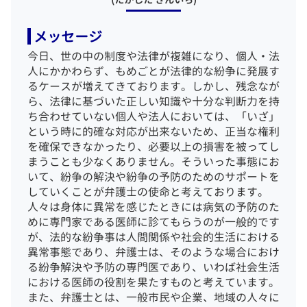
メッセージ
今日、世の中の制度や法律が複雑になり、個人・法
人にかかわらず、もめごとが法律的な紛争に発展す
るケースが増えてきております。しかし、残念なが
ら、法律に基づいた正しい知識や十分な判断力を持
ち合わせていない個人や法人においては、「いざ」
という時に的確な対応が出来ないため、正当な権利
を確保できなかったり、必要以上の損害を被ってし
まうことも少なくありません。
そういった事態にお
いて、紛争の解決や紛争の予防のためのサポートを
していくことが弁護士の使命と考えております。
人々は身体に異常を感じたときには病気の予防のた
めに専門家である医師に診てもらうのが一般的です
が、法的な紛争事は人間関係や社会的生活における
異常事態であり、弁護士は、そのような場合におけ
る紛争解決や予防の専門医であり、いわば社会生活
における医師の役割を果たすものと考えています。
また、弁護士とは、一般市民や企業、地域の人々に