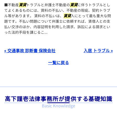
■不動産
賃貸
トラブルと弁護士不動産の
賃貸
に伴うトラブルとし
てよくあるものには、賃料の不払い、不動産の瑕疵、契約トラブ
ル等があります。 賃料の不払いは、
賃貸
人にとって最も重大な問
題です。不払い問題について弁護士に依頼すれば、賃借人との支
払い交渉のほか、内容証明を利用した請求、訴訟による請求とい
った法的手段を講じるこ...
« 交通事故 診断書 保険会社
入居 トラブル »
一覧に戻る
高下謹壱法律事務所が提供する基礎知識
Basic Knowledge