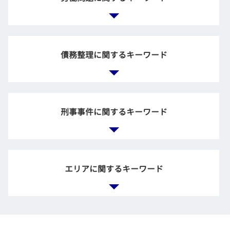
保証 債務 相続放棄
会社 顧問弁護士
賃貸 マンション トラブル
離婚協議 調停
負の遺産 相続
企業法務 役割
交通事故 治療費
離婚調停 弁護士
相続 生前
企業 顧問弁護士
交通事故 法律相談
養育費 計算
労働裁判 弁護士
親 借金 相続
顧問弁護士 法律事務所
示談 自分で
離婚 調停 慰謝料
労働時間 問題
自筆証書遺言 効力
債務整理に関するキーワード
弁護士 契約書
不貞行為 損害賠償
残業未払い 証拠
公正証書遺言 効力 遺留分
法務とは
共有財産 とは
会社 不当解雇
相続 財産
企業間 紛争
養育費 相場
退職 拒否
遺言書 遺産分割協議書
顧問弁護士 企業法務
債務整理 開始 通知
財産分与 調停
労働問題 パワハラ
相続放棄 デメリット
企業 訴訟
多重積務 相談
調停 離婚 離婚届
刑事事件に関するキーワード
ブラック企業 労働問題 弁護士
企業法務 法律
債務整理 個人再生 自己破産
離婚協議書 公正証書
不当解雇 法律事務所
企業 法務部 仕事
特定調停 手続
別居 調停
不当な解雇 法律
企業倫理 弁護士 相談
任意整理 賃貸契約
財産分与 離婚後
雇用 労働問題
刑事事件 不起訴
法務 チェック
不動産 破産
調停 弁護士
長時間 労働問題
弁護士 接見
企業訴訟 弁護士
エリアに関するキーワード
民事再生申立 債権者
労働問題 悩み 相談
刑事 告訴 示談
労務問題 弁護士
借金 債務整理 借り入れ
リストラ 不当解雇
示談 不起訴
企業 裁判
カードローン 金利 債務整理
ブラック企業 相談
刑事事件 被害者
会社 法務
自己破産 持ち家
一般民事事件 弁護士 相談 千代田区
違法 解雇
示談 成立 不起訴
顧問弁護士 メリット
債務整理とは 種類
労働問題 弁護士 相談 渋谷区
残業代 支払われない
不起訴 弁護士