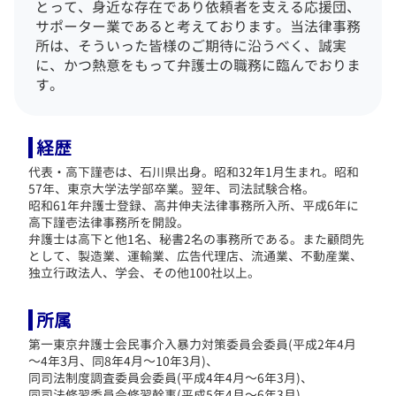
とって、身近な存在であり依頼者を支える応援団、
サポーター業であると考えております。
当法律事務
所は、そういった皆様のご期待に沿うべく、誠実
に、かつ熱意をもって弁護士の職務に臨んでおりま
す。
経歴
代表・高下謹壱は、石川県出身。昭和32年1月生まれ。昭和
57年、東京大学法学部卒業。翌年、司法試験合格。
昭和61年弁護士登録、高井伸夫法律事務所入所、平成6年に
高下謹壱法律事務所を開設。
弁護士は高下と他1名、秘書2名の事務所である。
また顧問先
として、製造業、運輸業、広告代理店、流通業、不動産業、
独立行政法人、学会、その他100社以上。
所属
第一東京弁護士会民事介入暴力対策委員会委員(平成2年4月
～4年3月、同8年4月～10年3月)、
同司法制度調査委員会委員(平成4年4月～6年3月)、
同司法修習委員会修習幹事(平成5年4月～6年3月)、