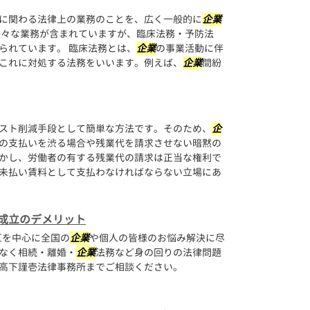
に関わる法律上の業務のことを、広く一般的に
企業
様々な業務が含まれていますが、臨床法務・予防法
られています。 臨床法務とは、
企業
の事業活動に伴
これに対処する法務をいいます。例えば、
企業
間紛
スト削減手段として簡単な方法です。そのため、
企
の支払いを渋る場合や残業代を請求させない暗黙の
かし、労働者の有する残業代の請求は正当な権利で
未払い賃料として支払わなければならない立場にあ
成立のデメリット
区を中心に全国の
企業
や個人の皆様のお悩み解決に尽
なく相続・離婚・
企業
法務など身の回りの法律問題
高下謹壱法律事務所までご相談ください。