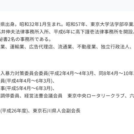
県出身。昭和32年1月生まれ。昭和57年、東京大学法学部卒
高井伸夫法律事務所入所、平成6年に高下謹壱法律事務所を開設
秘書2名の事務所である。
業、運輸業、広告代理店、流通業、不動産業、独立行政法人、
暴力対策委員会委員(平成2年4月～4年3月、同8年4月～10年
(平成4年4月～6年3月)、
(平成5年4月～6年3月)、
所調停委員、経営法曹会議会員 東京中央ロータリークラブ、
(平成26年度)、東京石川県人会副会長