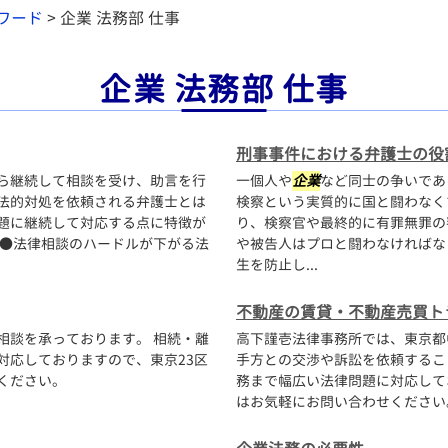
ワード
>
企業 法務部 仕事
企業 法務部 仕事
刑事事件における弁護士の役
ら継続して相談を受け、助言を行
一個人や
企業
など同士の争いであ
法的対処を依頼される弁護士とは
検察という実質的に国と闘わなく
題に継続して対応する点に特徴が
り、検察官や最終的に有罪無罪の
ト●法律相談のハードルが下がる法
や被告人はプロと闘わなければな
生を防止し...
不動産の賃貸・不動産売買ト
相談を承っております。 相続・離
高下謹壱法律事務所では、東京都
対応しておりますので、東京23区
手方との交渉や訴訟を依頼するこ
ください。
務まで幅広い法律問題に対応して
はお気軽にお問い合わせくださ