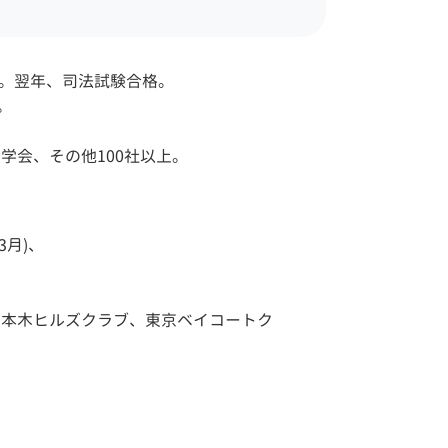
目黒区
一般民事事件 弁護士 相談
千代田区
離婚 弁護士 相談 渋谷区
業。翌年、司法試験合格。
企業法務 弁護士 相談 目黒
。
区
企業法務 弁護士 相談 江東
学会、その他100社以上。
区
3月)、
六本木ヒルズクラブ、東京ベイコートク