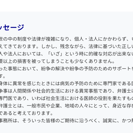
正証書遺言 効力 遺留分
離婚協議書 内容
意整理 和解 成立
弁護士 接見
言書 遺産分割協議書
離婚 慰謝料 モラハラ
産 どうなる
示談 不起訴
正証書遺言 効力
離婚裁判 弁護士費用
定調停 手続
示談 刑事事件
定相続人 兄弟
離婚 調停 慰謝料
ッセージ
事再生申立 債権者
刑事 逮捕
続放棄 メリット
家庭裁判所 調停
己破産 費用 払えない
示談 成立 不起訴
の財産 放棄
離婚調停 協議
世の中の制度や法律が複雑になり、個人・法人にかかわらず、
己破産 免責 おりなかっ
国選弁護人 私選弁護 人
続財産 とは
財産分与 調停
えてきております。しかし、残念ながら、法律に基づいた正し
た
逮捕後 弁護士
人や法人においては、「いざ」という時に的確な対応が出来な
務整理 個人再生 流れ
刑事事件 示談
要以上の損害を被ってしまうことも少なくありません。
務整理 個人再生 自己破
不起訴 弁護士
った事態において、紛争の解決や紛争の予防のためのサポート
産
刑事事件 不起訴
す。
金 債務整理 メリット
刑事事件 起訴
身体に異常を感じたときには病気の予防のために専門家である
報 破産者
争事は人間関係や社会的生活における異常事態であり、弁護士
己破産 持ち家
専門医であり、いわば社会生活における医師の役割を果たすも
重積務 相談
弁護士とは、一般市民や企業、地域の人々にとって、身近な存
であると考えております。
事務所は、そういった皆様のご期待に沿うべく、誠実に、かつ