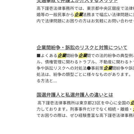
交通事故で弁護士が介入するメリット
高下謹壱法律事務所では、東京都中央区銀座で法律
婚等の一般民事から
企業
法務まで幅広い法律問題に
内で法律問題にお困りの方はお気軽にお問い合わせ
企業間紛争・訴訟のリスクと対策について
■よくある
企業
間紛争
企業
間での法的紛争の典型例
ル、債権管理に関わるトラブル、不動産に関わるト
争や訴訟リスクへの対処法●事前策
企業
間紛争や訴
処法は、紛争の類型ごとに様々なものがあります。
る方法と...
国選弁護人と私選弁護人の違いとは
高下謹壱法律事務所は東京都23区を中心に全国の
力しております。刑事事件だけでなく相続・離婚・
でお困りの際は、ぜひ経験豊富な高下謹壱法律事務