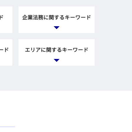
ド
企業法務に関するキーワード
企業法務 法律事務所
企業 法務部 仕事
ード
エリアに関するキーワード
顧問弁護士 法律事務所
契約書 リーガルチェック
企業 裁判
刑事事件 弁護士 相談 千代
会社 法務
田区
企業倫理 弁護士 相談
一般民事事件 弁護士 相談
企業間 紛争
江東区
企業訴訟 弁護士
刑事事件 弁護士 相談 新宿
法務 チェック
区
企業法務 法律
債務整理 弁護士 相談 銀座
法務とは
一般民事事件 弁護士 相談
会社 顧問弁護士
品川区