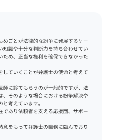
企業 顧問弁護士
債務整理 弁護士 相談 新宿
顧問弁護士 企業法務
区
顧問弁護士 メリット
相続 弁護士 相談 目黒区
企業法務 役割
一般民事事件 弁護士 相談
法務部 弁護士
世田谷区
労務問題 弁護士
もめごとが法律的な紛争に発展するケー
相続 弁護士 相談 江東区
弁護士 契約書
い知識や十分な判断力を持ち合わせてい
債務整理 弁護士 相談 世田
いため、正当な権利を確保できなかった
谷区
債務整理 弁護士 相談 千代
をしていくことが弁護士の使命と考えて
田区
労働問題 弁護士 相談 中央
医師に診てもらうのが一般的ですが、法
区
は、そのような場合における紛争解決や
企業法務 弁護士 相談 新宿
のと考えています。
区
一般民事事件 弁護士 相談
在であり依頼者を支える応援団、サポー
新宿区
相続 弁護士 相談 新宿区
熱意をもって弁護士の職務に臨んでおり
一般民事事件 弁護士 相談