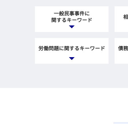
一般民事事件に
関するキーワード
保険 示談
保
事故 相手の保険会社 対応
相
労働問題に関するキーワード
債
交通事故 法律相談
法
法律事務所 債権回収
相
交通事故 割合
相
違法 解雇
借
後遺症 後遺障害 弁護士
自
残業代 支払われない
債
交通事故 保険会社 対応 悪
遺
会社 不当解雇
不
い
遺
雇用 労働問題
自
金銭トラブル 友人
相
賃金 請求
個
不動産 契約 トラブル
相
リストラ 不当解雇
個
回収 お金
遺
ブラック企業 労働問題 弁
カ
家賃 滞納 弁護士
親
護士
個人 お金の貸し借り
負
ブラック企業 相談
任