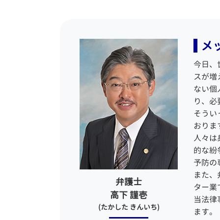
賃貸 マンション トラブル
公
懲戒解雇 相談
任
交通事故 治療費
遺
不当解雇 法律事務所
破
土地 契約後 トラブル
公
労働問題 悩み 相談
特
過失割合 決め方
法
メ
不当な解雇 法律
民
後遺障害等級認定 相談
相
労働問題 パワハラ
自
入居 トラブル
負
今日、
労働問題 慰謝料
自
売買 契約 トラブル
相
スが増
残業手当 未払い
示談 自分で
ない個
労働時間 問題
債
り、必
労働裁判 弁護士
債
そうい
退職 拒否
おりま
長時間 労働問題
借
人々は
残業未払い 証拠
官
的な紛
自
予防の
多
また、
弁護士
ター業
高下 謹壱
当法律
(たかした きんいち)
ます。