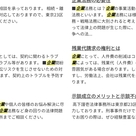
企業法務の必要性
相談を承っております。 相続・離
■
企業
法務とは？
企業
の事業活動
対応しておりますので、東京23区
法務といいます。
企業
法務には
ください。
務・戦略法務に大別されると考え
って法律上の問題が生じた際に、
争への法...
残業代請求の権利とは
としては、契約に関わるトラブ
企業
にとって、人件費の削減はコ
ラブル等があります。 ■
企業
間紛
業
によっては、残業代（人件費）
訟リスクを生じさせないための対
雰囲気がある場合があります。し
 まず、契約上のトラブルを予防す
すし、労働法上、会社は残業代を
ります。
示談成立のメリットと示談不
企業
や個人の皆様のお悩み解決に尽
高下謹壱法律事務所は東京都23
企業
法務など身の回りの法律問題
力しております。刑事事件だけで
所までご相談ください。
でお困りの際は、ぜひ経験豊富な