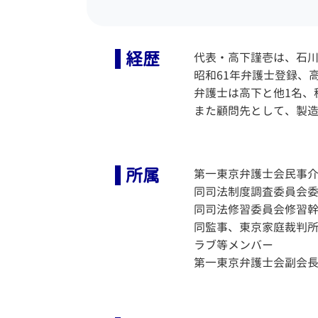
経歴
代表・高下謹壱は、石川
昭和61年弁護士登録、
弁護士は高下と他1名、
また顧問先として、製造
所属
第一東京弁護士会民事介入
同司法制度調査委員会委員
同司法修習委員会修習幹事
同監事、東京家庭裁判
ラブ等メンバー
第一東京弁護士会副会長