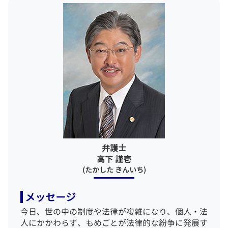
示談したのに 起訴
自己破産 費用 払えない
企業法務 弁護士 相談 渋谷区
刑事事件 示談
借金 取り立て
一般民事事件 弁護士 相談 港区
示談 刑事事件
任意整理 賃貸契約
労働問題 弁護士 相談 千代田区
弁護士 接見
自己破産 持ち家
離婚 弁護士 相談 世田谷区
刑事 弁護人
刑事事件 弁護士 相談 千代田区
刑事 逮捕
企業法務 弁護士 相談 新宿区
傷害罪 暴行罪 違い
相続 弁護士 相談 江東区
傷害罪 構成要件
労働問題 弁護士 相談 目黒区
刑事事件 解決
刑事事件 弁護士 相談 品川区
債務整理 弁護士 相談 江東区
刑事事件 弁護士 相談 東京23区
労働問題 弁護士 相談 新宿区
弁護士
相続 弁護士 相談 品川区
高下 謹壱
(たかした きんいち)
メッセージ
今日、世の中の制度や法律が複雑になり、個人・法
人にかかわらず、もめごとが法律的な紛争に発展す