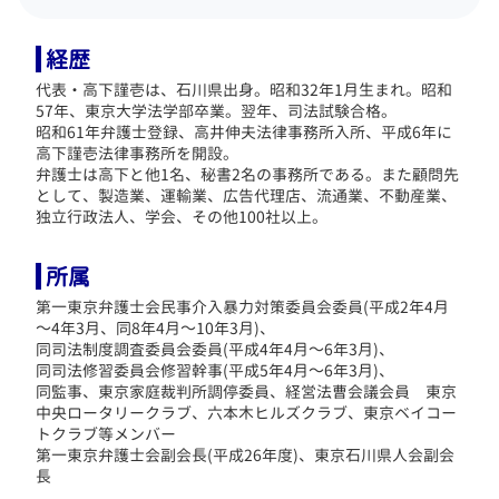
経歴
代表・高下謹壱は、石川県出身。昭和32年1月生まれ。昭和
57年、東京大学法学部卒業。翌年、司法試験合格。
昭和61年弁護士登録、高井伸夫法律事務所入所、平成6年に
高下謹壱法律事務所を開設。
弁護士は高下と他1名、秘書2名の事務所である。
また顧問先
として、製造業、運輸業、広告代理店、流通業、不動産業、
独立行政法人、学会、その他100社以上。
所属
第一東京弁護士会民事介入暴力対策委員会委員(平成2年4月
～4年3月、同8年4月～10年3月)、
同司法制度調査委員会委員(平成4年4月～6年3月)、
同司法修習委員会修習幹事(平成5年4月～6年3月)、
同監事、東京家庭裁判所調停委員、経営法曹会議会員 東京
中央ロータリークラブ、六本木ヒルズクラブ、東京ベイコー
トクラブ等メンバー
第一東京弁護士会副会長(平成26年度)、東京石川県人会副会
長