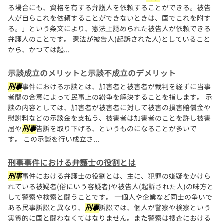
る場合にも、資格を有する弁護人を依頼することができる。被告
人が自らこれを依頼することができないときは、国でこれを附す
る。」という条文により、憲法上認められた被告人が依頼できる
弁護人のことです。 憲法が被告人(起訴された人)としていること
から、かつては起...
示談成立のメリットと示談不成立のデメリット
刑事
事件における示談とは、加害者と被害者が裁判を経ずに当事
者間の合意によって民事上の紛争を解決することを指します。 示
談の内容としては、加害者が被害者に対して被害の損害賠償金や
慰謝料などの示談金を支払う、被害者は加害者のことを許し被害
届や
刑事
告訴を取り下げる、というものになることが多いで
す。 この示談を行い成立さ...
刑事事件における弁護士の役割とは
刑事
事件における弁護士の役割とは、主に、犯罪の嫌疑をかけら
れている被疑者(俗にいう容疑者)や被告人(起訴された人)の味方と
して警察や検察と闘うことです。 一個人や企業など同士の争いで
ある民事訴訟と異なり、
刑事
訴訟では、個人が警察や検察という
実質的に国と闘わなくてはなりません。また警察は捜査における