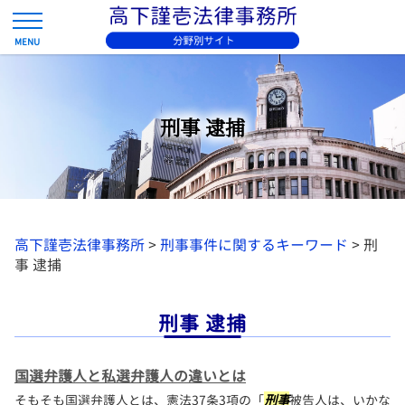
刑事 逮捕
高下謹壱法律事務所
>
刑事事件に関するキーワード
>
刑
事 逮捕
刑事 逮捕
国選弁護人と私選弁護人の違いとは
そもそも国選弁護人とは、憲法37条3項の「
刑事
被告人は、いかな