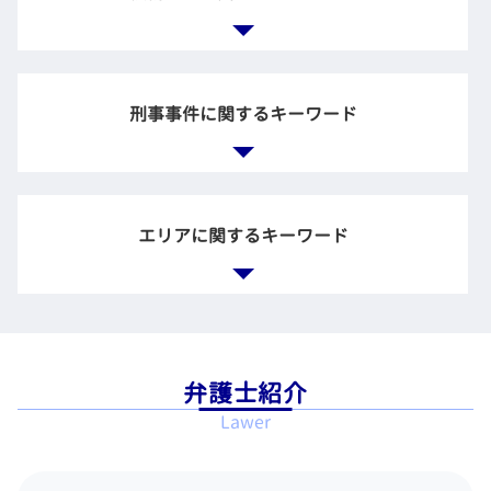
調停 養育費
懲戒解雇 相談
自筆証書遺言 効力
会社 顧問弁護士
財産分与 期限
労働裁判 弁護士
負の遺産 相続
法務とは
離婚調停 不成立
労働時間 問題
親 借金 相続
企業間 紛争
自己破産 免責 おりなかった
財産分与 調停
違法 解雇
遺言書 遺産分割協議書
契約書 リーガルチェック
債務整理 相談 流れ
離婚裁判 弁護士費用
刑事事件に関するキーワード
賃金 請求
企業 法務部 仕事
借金 債務整理 メリット
親権 監護権
不当解雇 法律事務所
企業 裁判
破産 どうなる
調停 進め方
退職 拒否
企業 顧問弁護士
官報 破産者
離婚協議書 公正証書
残業代 支払われない
被害届 取り下げ 示談
法務部 弁護士
任意整理 和解 成立
離婚 慰謝料 不倫相手
労働問題 パワハラ
刑事 告訴 示談
会社 法務
エリアに関するキーワード
個人再生 メリット
長時間 労働問題
国選弁護人 私選弁護 人
弁護士 契約書
多重積務 相談
残業未払い 証拠
刑事事件 加害者
顧問弁護士 法律事務所
借金 債務整理 悩み 相談
労働問題 悩み 相談
刑事事件 起訴
労務問題 弁護士
任意整理 官報
一般民事事件 弁護士 相談 世田谷区
ブラック企業 相談
示談 成立 不起訴
企業訴訟 弁護士
民事再生申立 債権者
刑事事件 弁護士 相談 世田谷区
労働問題 慰謝料
刑事 裁判 被害者
カードローン 金利 債務整理
債務整理 弁護士 相談 港区
雇用 労働問題
示談 不起訴
弁護士紹介
自己破産 裁判所
離婚 弁護士 相談 東京23区
残業手当 未払い
刑事事件 裁判所
Lawer
不動産 破産
刑事事件 弁護士 相談 銀座
ブラック企業 労働問題 弁護士
不起訴 弁護士
債務整理 官報
離婚 弁護士 相談 新宿区
会社 不当解雇
無罪の証明
特定調停 手続
一般民事事件 弁護士 相談 江東区