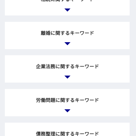
不動産会社 トラブル
交通事故 法律事務所
保険 示談
積極財産 とは
借金 個人間
遺言書 種類
離婚に関するキーワード
不動産 購入 トラブル
親 借金 放棄
過失割合 計算
相続 生前
事故 相手の保険会社 対応
相続人 不存在
過失割合 決め方
共有財産 とは
法定 相続
中古 マンション 引き渡し トラブル
調停 不成立 裁判
企業法務に関するキーワード
相続権 兄弟
交通事故 法律相談
離婚調停 協議
相続財産 とは
示談交渉 弁護士
養育費 相場
公正証書遺言 効力
金銭 貸し借り トラブル
離婚協議書 内容
相続 兄弟
企業法務 役割
債権回収 強制執行
離婚 慰謝料 モラハラ
遺言 効力
企業法務 法律
不動産 売買 トラブル
労働問題に関するキーワード
離婚調停 応じない
相続 財産
企業倫理 弁護士 相談
法律事務所 債権回収
家庭裁判所 調停
遺産分割協議 まとまらない
企業法務 法律事務所
後遺障害等級認定 相談
dv 離婚 調停
相続放棄 遺族年金
企業 訴訟
支払督促 申立
離婚 調停 慰謝料
リストラ 不当解雇
遺留分侵害額請求 時効
顧問弁護士 企業法務
土地 契約後 トラブル
別居 調停
不当な解雇 法律
保証 債務 相続放棄
債務整理に関するキーワード
顧問弁護士 メリット