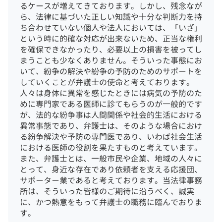
るケースが増えてきております。しかし、残念なが
ら、法律に基づいた正しい知識や十分な判断力を持
ち合わせていない個人や法人においては、「いざ」
という時に的確な対応が出来ないため、正当な権利
を確保できなかったり、必要以上の損害を被ってし
まうことも少なくありません。
そういった事態にお
いて、紛争の解決や紛争の予防のためのサポートを
していくことが弁護士の使命と考えております。
人々は身体に異常を感じたときには病気の予防のた
めに専門家である医師に診てもらうのが一般的です
が、法的な紛争事は人間関係や社会的生活における
異常事態であり、弁護士は、そのような場合におけ
る紛争解決や予防の専門医であり、いわば社会生活
における医師の役割を果たすものと考えています。
また、弁護士とは、一般市民や企業、地域の人々に
とって、身近な存在であり依頼者を支える応援団、
サポーター業であると考えております。
当法律事務
所は、そういった皆様のご期待に沿うべく、誠実
に、かつ熱意をもって弁護士の職務に臨んでおりま
す。