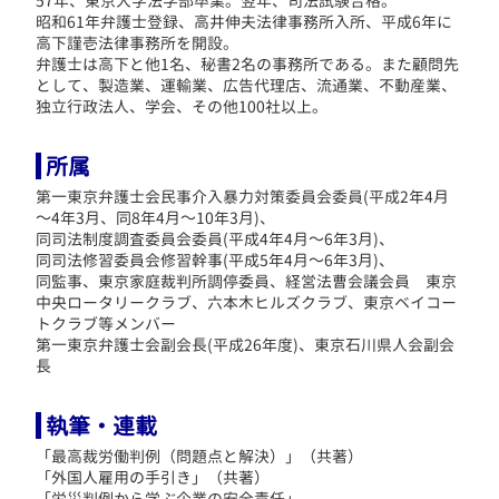
57年、東京大学法学部卒業。翌年、司法試験合格。
昭和61年弁護士登録、高井伸夫法律事務所入所、平成6年に
高下謹壱法律事務所を開設。
弁護士は高下と他1名、秘書2名の事務所である。
また顧問先
として、製造業、運輸業、広告代理店、流通業、不動産業、
独立行政法人、学会、その他100社以上。
所属
第一東京弁護士会民事介入暴力対策委員会委員(平成2年4月
～4年3月、同8年4月～10年3月)、
同司法制度調査委員会委員(平成4年4月～6年3月)、
同司法修習委員会修習幹事(平成5年4月～6年3月)、
同監事、東京家庭裁判所調停委員、経営法曹会議会員 東京
中央ロータリークラブ、六本木ヒルズクラブ、東京ベイコー
トクラブ等メンバー
第一東京弁護士会副会長(平成26年度)、東京石川県人会副会
長
執筆・連載
「最高裁労働判例（問題点と解決）」（共著）
「外国人雇用の手引き」（共著）
「労災判例から学ぶ企業の安全責任」