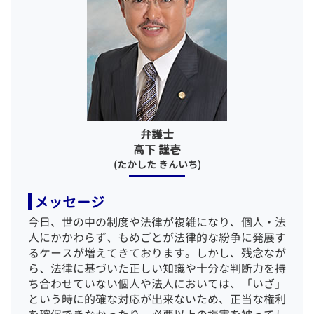
相続 弁護士 相談 千代田区
示談したのに 起訴
刑事事件 弁護士 相談 中央区
刑事事件 起訴
相続 弁護士 相談 目黒区
示談 成立 不起訴
企業法務 弁護士 相談 目黒区
傷害罪 暴行罪 違い
刑事事件 弁護士 相談 目黒区
一般民事事件 弁護士 相談 東京23区
企業法務 弁護士 相談 新宿区
一般民事事件 弁護士 相談 中央区
弁護士
刑事事件 弁護士 相談 千代田区
高下 謹壱
(たかした きんいち)
メッセージ
今日、世の中の制度や法律が複雑になり、個人・法
人にかかわらず、もめごとが法律的な紛争に発展す
るケースが増えてきております。しかし、残念なが
ら、法律に基づいた正しい知識や十分な判断力を持
ち合わせていない個人や法人においては、「いざ」
という時に的確な対応が出来ないため、正当な権利