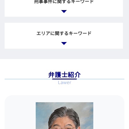
財産分与 期限
刑事事件に関するキーワード
長時間 労働問題
契約書 リーガルチェック
破産 どうなる
調停 不成立 裁判
会社 不当解雇
企業 訴訟
自己破産 持ち家
親権 監護権
残業未払い 証拠
法務とは
不動産 破産
離婚調停 弁護士
労働問題 慰謝料
不起訴 弁護士
法務 チェック
自己破産 裁判所
離婚協議 調停
労働問題 パワハラ
無罪の証明
企業法務 法律事務所
エリアに関するキーワード
カードローン 金利 債務整理
残業代 支払われない
国選弁護人 私選弁護 人
企業倫理 弁護士 相談
自己破産 費用 払えない
不当な解雇 法律
刑事 弁護人
企業訴訟 弁護士
個人再生 申し立て
ブラック企業 相談
逮捕後 弁護士
企業間 紛争
債務整理とは 種類
離婚 弁護士 相談 千代田区
労働時間 問題
刑事 告訴 示談
法務部 弁護士
任意整理 和解 成立
労働問題 弁護士 相談 世田谷区
ブラック企業 労働問題 弁護士
刑事 裁判 被害者
借金 取り立て
一般民事事件 弁護士 相談 世田谷区
雇用 労働問題
刑事事件 不起訴
弁護士紹介
債務整理 相談 流れ
債務整理 弁護士 相談 新宿区
残業手当 未払い
刑事事件 被害者
Lawer
債務整理 個人再生 自己破産
労働問題 弁護士 相談 江東区
労働問題 悩み 相談
刑事事件 加害者
特定調停 手続
労働問題 弁護士 相談 渋谷区
賃金 請求
弁護士 接見
多重積務 相談
刑事事件 弁護士 相談 品川区
刑事事件 示談
借金 債務整理 借り入れ
企業法務 弁護士 相談 世田谷区
刑事 逮捕
任意整理 官報
離婚 弁護士 相談 江東区
刑事事件 裁判所
任意整理 賃貸契約
企業法務 弁護士 相談 港区
示談 不起訴
官報 破産者
労働問題 弁護士 相談 中央区
刑事事件 解決