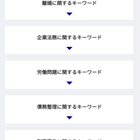
親 借金 相続
離婚に関するキーワード
債権回収 訴訟
法定 相続
売買 契約 トラブル
負の財産 放棄
示談交渉 弁護士
遺言書 遺産分割協議書
債権回収 強制執行
不貞行為 損害賠償
公正証書遺言 効力 遺留分
賃貸 解約 トラブル
養育費 計算
企業法務に関するキーワード
自筆証書遺言 効力
過失割合 決め方
離婚 調停 慰謝料
相続放棄 デメリット
不動産会社 トラブル
調停 弁護士
遺言執行者 遺産分割協議
交通事故 後遺症 弁護士
離婚裁判 弁護士費用
遺留分侵害額請求 時効
会社 法務
示談 自分で
離婚調停 不成立
相続 兄弟
企業法務 役割
入居 トラブル
労働問題に関するキーワード
離婚 慰謝料 モラハラ
遺産分割協議 まとまらない
企業 裁判
事故 相手の保険会社 対応
離婚調停 協議
相続放棄 とは
顧問弁護士 企業法務
個人 お金の貸し借り
不倫 慰謝料 離婚
遺留分 兄弟
会社 顧問弁護士
交通事故 保険会社 対応 悪い
家庭裁判所 調停
退職 拒否
親 借金 放棄
顧問弁護士 メリット
土地 契約後 トラブル
財産分与 離婚後
リストラ 不当解雇
相続放棄 遺族年金
債務整理に関するキーワード
弁護士 契約書
別居 調停
違法 解雇
遺言 効力
労務問題 弁護士
共有財産 とは
不当解雇 法律事務所
相続放棄 裁判所
企業法務 法律
調停 進め方
懲戒解雇 相談
相続 生前
顧問弁護士 法律事務所
民事再生 相談
調停 離婚 離婚届
労働裁判 弁護士
保証 債務 相続放棄
企業 顧問弁護士
債務整理 個人再生 流れ