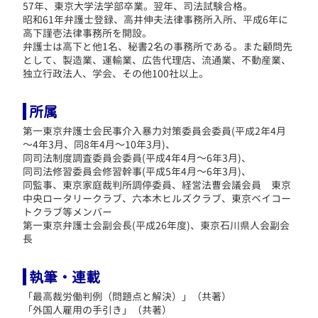
57年、東京大学法学部卒業。翌年、司法試験合格。
昭和61年弁護士登録、高井伸夫法律事務所入所、平成6年に
高下謹壱法律事務所を開設。
弁護士は高下と他1名、秘書2名の事務所である。
また顧問先
として、製造業、運輸業、広告代理店、流通業、不動産業、
独立行政法人、学会、その他100社以上。
所属
第一東京弁護士会民事介入暴力対策委員会委員(平成2年4月
～4年3月、同8年4月～10年3月)、
同司法制度調査委員会委員(平成4年4月～6年3月)、
同司法修習委員会修習幹事(平成5年4月～6年3月)、
同監事、東京家庭裁判所調停委員、経営法曹会議会員 東京
中央ロータリークラブ、六本木ヒルズクラブ、東京ベイコー
トクラブ等メンバー
第一東京弁護士会副会長(平成26年度)、東京石川県人会副会
長
執筆・連載
「最高裁労働判例（問題点と解決）」（共著）
「外国人雇用の手引き」（共著）