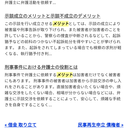
弁護士に弁護活動を依頼す...
示談成立のメリットと示談不成立のデメリット
この示談を行い成立させる
メリット
としては、示談の成立により
被害届や刑事告訴が取り下げられ、また被害者が加害者のことを
許していることから、警察らの捜査が中断されるなどして、起訴
猶予などの前科のつかない不起訴処分を得やすいことが挙げられ
ます。 また、起訴をされてしまっている場合でも検察の求刑が軽
くなる、執行猶予付き判...
刑事事件における弁護士の役割とは
刑事事件で弁護士に依頼する
メリット
は加害者だけでなく被害者
にもあります。 刑事事件の被害者は加害者から示談交渉の申し入
れをされることがあります。直接加害者会いたくない場合や、煩
雑な交渉をしたくない場合、相場が分からない場合などには、弁
護士に示談交渉を依頼することによって、安心して、煩雑な手続
きを自身ですることなく...
« 借金 取り立て
民事再生申立 債権者 »