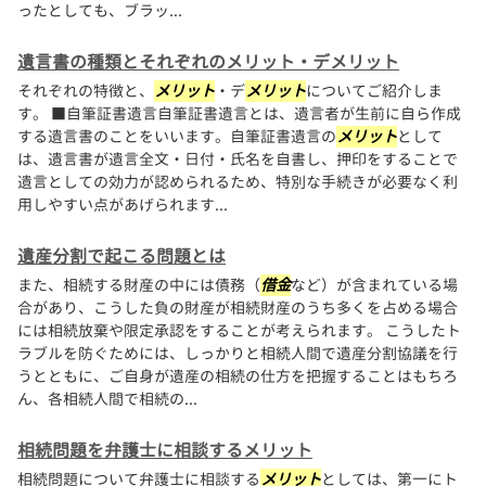
ったとしても、ブラッ...
遺言書の種類とそれぞれのメリット・デメリット
それぞれの特徴と、
メリット
・デ
メリット
についてご紹介しま
す。 ■自筆証書遺言自筆証書遺言とは、遺言者が生前に自ら作成
する遺言書のことをいいます。自筆証書遺言の
メリット
として
は、遺言書が遺言全文・日付・氏名を自書し、押印をすることで
遺言としての効力が認められるため、特別な手続きが必要なく利
用しやすい点があげられます...
遺産分割で起こる問題とは
また、相続する財産の中には債務（
借金
など）が含まれている場
合があり、こうした負の財産が相続財産のうち多くを占める場合
には相続放棄や限定承認をすることが考えられます。 こうしたト
ラブルを防ぐためには、しっかりと相続人間で遺産分割協議を行
うとともに、ご自身が遺産の相続の仕方を把握することはもちろ
ん、各相続人間で相続の...
相続問題を弁護士に相談するメリット
相続問題について弁護士に相談する
メリット
としては、第一にト