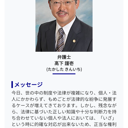
逮捕後 弁護士
企業法務 弁護士 相談 千代田区
刑事事件 流れ 示談
相続 弁護士 相談 千代田区
無罪の証明
債務整理 弁護士 相談 江東区
傷害罪 暴行罪 違い
企業法務 弁護士 相談 新宿区
国選弁護人 私選弁護 人
一般民事事件 弁護士 相談 江東区
企業法務 弁護士 相談 中央区
一般民事事件 弁護士 相談 新宿区
債務整理 弁護士 相談 中央区
弁護士
債務整理 弁護士 相談 千代田区
高下 謹壱
(たかした きんいち)
メッセージ
今日、世の中の制度や法律が複雑になり、個人・法
人にかかわらず、もめごとが法律的な紛争に発展す
るケースが増えてきております。しかし、残念なが
ら、法律に基づいた正しい知識や十分な判断力を持
ち合わせていない個人や法人においては、「いざ」
という時に的確な対応が出来ないため、正当な権利