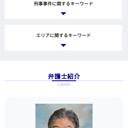
企業 法務部 仕事
借金 債務整理 メリット
共有財産 とは
刑事事件に関するキーワード
労働問題 パワハラ
法務とは
破産 どうなる
調停 不成立 裁判
懲戒解雇 相談
顧問弁護士 法律事務所
任意整理 賃貸契約
養育費 相場
残業未払い 証拠
顧問弁護士 メリット
借金 債務整理 借り入れ
調停 離婚 離婚届
不当な解雇 法律
弁護士 接見
企業 顧問弁護士
特定調停 手続
別居 調停
労働裁判 弁護士
不起訴 弁護士
弁護士 契約書
エリアに関するキーワード
民事再生申立 債権者
労働時間 問題
刑事事件 解決
企業法務 法律事務所
債務整理 官報
不当解雇 法律事務所
刑事事件 不起訴
会社 法務
自己破産 裁判所
違法 解雇
刑事事件 示談
会社 顧問弁護士
不動産 破産
刑事事件 弁護士 相談 新宿区
ブラック企業 相談
刑事事件 加害者
企業 裁判
カードローン 金利 債務整理
一般民事事件 弁護士 相談 世田谷区
会社 不当解雇
刑事事件 被害者
任意整理 官報
企業法務 弁護士 相談 目黒区
賃金 請求
刑事 裁判 被害者
弁護士紹介
多重積務 相談
債務整理 弁護士 相談 目黒区
労働問題 慰謝料
示談 刑事事件
Lawer
債務整理 個人再生 自己破産
刑事事件 弁護士 相談 千代田区
労働問題 悩み 相談
刑事 告訴 示談
個人再生 申し立て
相続 弁護士 相談 江東区
残業手当 未払い
刑事事件 起訴
自己破産 免責 おりなかった
企業法務 弁護士 相談 東京23区
示談したのに 起訴
民事再生 相談
刑事事件 弁護士 相談 目黒区
被害届 取り下げ 示談
債務整理 相談 流れ
相続 弁護士 相談 目黒区
刑事事件 裁判所
債務整理 開始 通知
離婚 弁護士 相談 千代田区
示談 成立 不起訴
任意整理 和解 成立
労働問題 弁護士 相談 目黒区