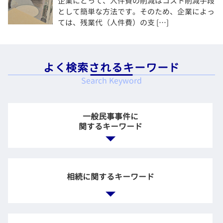
企業にとって、人件費の削減はコスト削減手段
として簡単な方法です。そのため、企業によっ
ては、残業代（人件費）の支 […]
よく検索されるキーワード
Search Keyword
一般民事事件に
関するキーワード
過失割合 計算
債権回収 訴訟
相続に関するキーワード
過失割合 決め方
借金 個人間
テナント 大家 トラブル
遺言書 種類
交通事故 法律相談