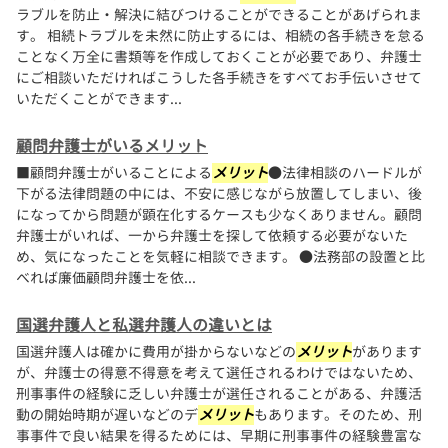
ラブルを防止・解決に結びつけることができることがあげられま
す。 相続トラブルを未然に防止するには、相続の各手続きを怠る
ことなく万全に書類等を作成しておくことが必要であり、弁護士
にご相談いただければこうした各手続きをすべてお手伝いさせて
いただくことができます...
顧問弁護士がいるメリット
■顧問弁護士がいることによる
メリット
●法律相談のハードルが
下がる法律問題の中には、不安に感じながら放置してしまい、後
になってから問題が顕在化するケースも少なくありません。顧問
弁護士がいれば、一から弁護士を探して依頼する必要がないた
め、気になったことを気軽に相談できます。 ●法務部の設置と比
べれば廉価顧問弁護士を依...
国選弁護人と私選弁護人の違いとは
国選弁護人は確かに費用が掛からないなどの
メリット
があります
が、弁護士の得意不得意を考えて選任されるわけではないため、
刑事事件の経験に乏しい弁護士が選任されることがある、弁護活
動の開始時期が遅いなどのデ
メリット
もあります。そのため、刑
事事件で良い結果を得るためには、早期に刑事事件の経験豊富な