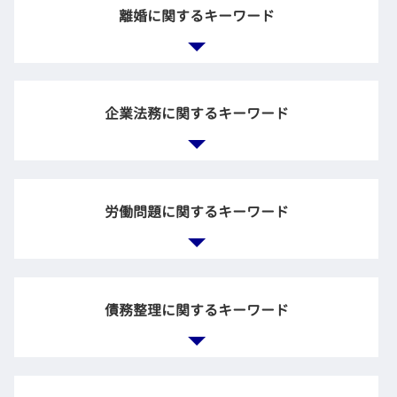
親 借金 相続
離婚に関するキーワード
示談 自分で
遺言書 遺産分割協議書
家賃 滞納 弁護士
遺言 効力
債権回収 強制執行
積極財産 とは
売買 契約 トラブル
dv 離婚 調停
遺言執行者 遺産分割協議
賃貸 解約 トラブル
家庭裁判所 調停
企業法務に関するキーワード
相続権 兄弟
金銭トラブル 友人
離婚協議 調停
相続 配偶者 子供
不動産トラブル 賃貸
親権 監護権
相続放棄 デメリット
支払督促 申立
離婚調停 協議
遺産分割協議 やり直し
法務 チェック
土地 契約後 トラブル
離婚調停 不成立
法定 相続
労務問題 弁護士
交通事故 治療費
労働問題に関するキーワード
離婚調停 応じない
負の遺産 相続
顧問弁護士 企業法務
賃貸 入居 トラブル
離婚 調停 慰謝料
法定相続人 兄弟
契約書 リーガルチェック
債権回収 流れ
調停 弁護士
相続 財産
企業 訴訟
不動産 明け渡し 強制執行
財産分与 期限
長時間 労働問題
相続財産 とは
企業訴訟 弁護士
交通事故 法律事務所
離婚 慰謝料 モラハラ
ブラック企業 労働問題 弁護士
相続放棄 メリット
債務整理に関するキーワード
企業法務 法律
離婚調停 弁護士
退職 拒否
相続放棄 とは
企業法務 役割
不貞行為 損害賠償
残業代 支払われない
遺留分 兄弟
企業倫理 弁護士 相談
離婚協議書 内容
リストラ 不当解雇
相続 生前
企業間 紛争
個人再生 メリット
財産分与 離婚後
雇用 労働問題
保証 債務 相続放棄