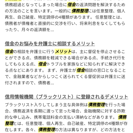
債務超過となってしまった場合に
借金
の返済問題を解決するため
の方法のことを言います。一般的に
債務整理
には任意整理、個人
再生、自己破産、特定調停の4種類があります。 任意整理とは、
債務者が債権者と直接的に交渉を行い、将来利息をなくしてもら
ったり、月々の返済額を...
借金のお悩みを弁護士に相談するメリット
借金
の相談を弁護士に行う
メリット
は、主に督促を停止させるこ
とができる点、債務額を軽減できる場合がある点、手続き代行を
してもらえる点、
借金
トラブルを家族などに知られずに解決でき
る点などにあります。 まず、弁護士が
借金
相談の窓口となること
で、金融業者などからしつこく送られてくる督促状は弁護士に送
付されますので、債務者...
信用情報機関（ブラックリスト）に登録されるデメリット
ブラックリスト入りしてしまう主な具体例は
債務整理
を行った場
合、債務返済を長期に渡って怠った場合、金融機関に対する詐欺
的な申し込み、携帯電話料金の支払い滞納などがあります。
債務
整理
とは、任意整理、個人再生、自己破産、特定調停の4種類が存
在します。各々、
債務整理
の方法は異なりますが、どの方法をと