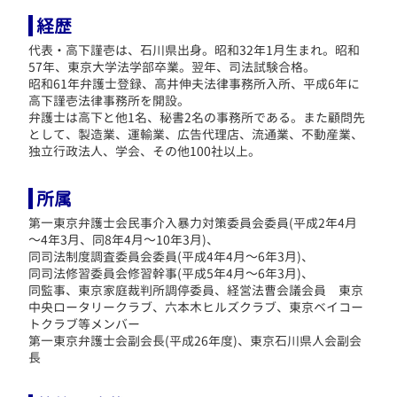
経歴
代表・高下謹壱は、石川県出身。昭和32年1月生まれ。昭和
57年、東京大学法学部卒業。翌年、司法試験合格。
昭和61年弁護士登録、高井伸夫法律事務所入所、平成6年に
高下謹壱法律事務所を開設。
弁護士は高下と他1名、秘書2名の事務所である。
また顧問先
として、製造業、運輸業、広告代理店、流通業、不動産業、
独立行政法人、学会、その他100社以上。
所属
第一東京弁護士会民事介入暴力対策委員会委員(平成2年4月
～4年3月、同8年4月～10年3月)、
同司法制度調査委員会委員(平成4年4月～6年3月)、
同司法修習委員会修習幹事(平成5年4月～6年3月)、
同監事、東京家庭裁判所調停委員、経営法曹会議会員 東京
中央ロータリークラブ、六本木ヒルズクラブ、東京ベイコー
トクラブ等メンバー
第一東京弁護士会副会長(平成26年度)、東京石川県人会副会
長