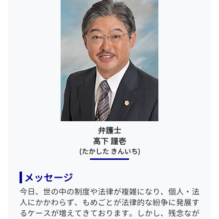
示談 刑事事件
民事再生 相談
一般民事事件 弁護士 相談 港区
傷害罪 暴行罪 違い
自己破産 免責 おりなかった
離婚 弁護士 相談 渋谷区
示談 不起訴
民事再生申立 債権者
一般民事事件 弁護士 相談 渋谷区
国選弁護人 私選弁護 人
一般民事事件 弁護士 相談 新宿区
刑事 裁判 被害者
相続 弁護士 相談 品川区
刑事事件 示談
一般民事事件 弁護士 相談 千代田区
刑事事件 裁判所
相続 弁護士 相談 渋谷区
被害届 取り下げ 示談
相続 弁護士 相談 千代田区
相続 弁護士 相談 東京23区
一般民事事件 弁護士 相談 江東区
一般民事事件 弁護士 相談 東京23区
弁護士
離婚 弁護士 相談 銀座
高下 謹壱
(たかした きんいち)
メッセージ
今日、世の中の制度や法律が複雑になり、個人・法
人にかかわらず、もめごとが法律的な紛争に発展す
るケースが増えてきております。しかし、残念なが