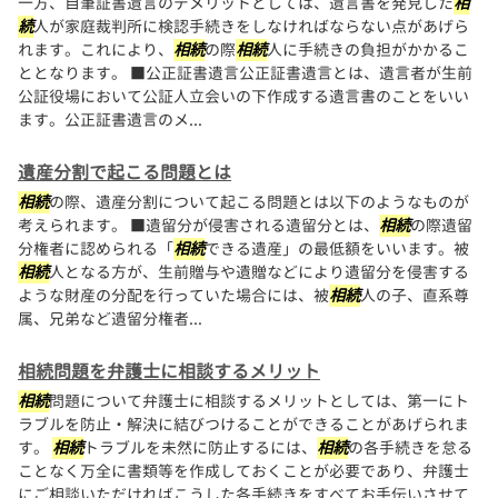
一方、自筆証書遺言のデメリットとしては、遺言書を発見した
相
続
人が家庭裁判所に検認手続きをしなければならない点があげら
れます。これにより、
相続
の際
相続
人に手続きの負担がかかるこ
ととなります。 ■公正証書遺言公正証書遺言とは、遺言者が生前
公証役場において公証人立会いの下作成する遺言書のことをいい
ます。公正証書遺言のメ...
遺産分割で起こる問題とは
相続
の際、遺産分割について起こる問題とは以下のようなものが
考えられます。 ■遺留分が侵害される遺留分とは、
相続
の際遺留
分権者に認められる「
相続
できる遺産」の最低額をいいます。被
相続
人となる方が、生前贈与や遺贈などにより遺留分を侵害する
ような財産の分配を行っていた場合には、被
相続
人の子、直系尊
属、兄弟など遺留分権者...
相続問題を弁護士に相談するメリット
相続
問題について弁護士に相談するメリットとしては、第一にト
ラブルを防止・解決に結びつけることができることがあげられま
す。
相続
トラブルを未然に防止するには、
相続
の各手続きを怠る
ことなく万全に書類等を作成しておくことが必要であり、弁護士
にご相談いただければこうした各手続きをすべてお手伝いさせて