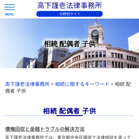
相続 配偶者 子供
高下謹壱法律事務所
>
相続に関するキーワード
>
相続 配
偶者 子供
相続 配偶者 子供
債権回収と金銭トラブルの解決方法
高下謹壱法律事務所では、東京都中央区銀座で法律相談を承って