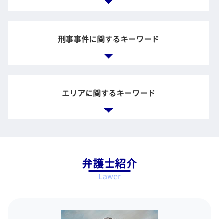
養育費 計算
賃金 請求
相続 財産
法務部 弁護士
dv 離婚 調停
労働問題 悩み 相談
公正証書遺言 効力
契約書 リーガルチェック
債務整理とは 種類
離婚協議 調停
残業未払い 証拠
法定 相続
弁護士 契約書
多重積務 相談
不倫 慰謝料 離婚
刑事事件に関するキーワード
長時間 労働問題
企業 顧問弁護士
債務整理 個人再生 流れ
離婚調停 応じない
懲戒解雇 相談
企業 訴訟
借金 債務整理 メリット
調停 弁護士
労働時間 問題
企業法務 法律
任意整理 和解 成立
離婚調停 協議
雇用 労働問題
刑事事件 解決
企業訴訟 弁護士
自己破産 費用 払えない
離婚 調停 慰謝料
退職 拒否
弁護士 接見
企業倫理 弁護士 相談
エリアに関するキーワード
官報 破産者
リストラ 不当解雇
刑事 弁護人
企業法務 役割
特定調停 手続
不当な解雇 法律
逮捕後 弁護士
法務とは
任意整理 官報
労働問題 パワハラ
無罪の証明
企業 裁判
任意整理 賃貸契約
債務整理 弁護士 相談 品川区
ブラック企業 相談
刑事事件 起訴
企業 法務部 仕事
自己破産 裁判所
労働問題 弁護士 相談 港区
残業手当 未払い
示談したのに 起訴
債務整理 官報
相続 弁護士 相談 新宿区
ブラック企業 労働問題 弁護士
不起訴 弁護士
弁護士紹介
債務整理 相談 流れ
企業法務 弁護士 相談 江東区
労働問題 慰謝料
刑事事件 被害者
Lawer
債務整理 個人再生 自己破産
労働問題 弁護士 相談 銀座
違法 解雇
示談 成立 不起訴
個人再生 メリット
刑事事件 弁護士 相談 江東区
残業代 支払われない
刑事事件 流れ 示談
債務整理 開始 通知
一般民事事件 弁護士 相談 銀座
刑事事件 加害者
破産 どうなる
相続 弁護士 相談 港区