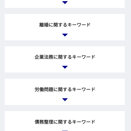
土地 契約後 トラブル
債権回収 訴訟
相続財産 とは
後遺障害等級認定 相談
相続 借金
離婚に関するキーワード
交通事故 診断書 保険会社
法定相続人 兄弟
不動産 明け渡し 強制執行
相続放棄 遺族年金
保険 示談
遺産分割協議 やり直し
交通事故 法律事務所
養育費 相場
親 借金 放棄
賃貸 マンション トラブル
家庭裁判所 調停
企業法務に関するキーワード
自筆証書遺言 効力
債権回収 流れ
共有財産 とは
相続放棄 裁判所
債権回収 強制執行
離婚調停 弁護士
相続権 兄弟
後遺症 後遺障害 弁護士
調停 不成立 裁判
相続放棄 デメリット
顧問弁護士 企業法務
テナント 大家 トラブル
不貞行為 損害賠償
相続放棄 とは
企業法務 法律事務所
金銭トラブル 友人
労働問題に関するキーワード
離婚裁判 弁護士費用
親 借金 相続
会社 法務
過失割合 計算
財産分与 調停
遺言書 遺産分割協議書
法務 チェック
支払督促 申立
離婚協議書 公正証書
保証 債務 相続放棄
顧問弁護士 法律事務所
不動産 契約 トラブル
離婚 慰謝料 モラハラ
労働裁判 弁護士
遺産分割協議 まとまらない
会社 顧問弁護士
売買 契約 トラブル
調停 離婚 離婚届
不当解雇 法律事務所
遺言執行者 遺産分割協議
債務整理に関するキーワード
企業間 紛争
調停 養育費
会社 不当解雇
相続 生前
顧問弁護士 メリット