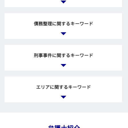
公正証書遺言 効力
法務部 弁護士
賃貸 入居 トラブル
離婚協議書 内容
自筆証書遺言 効力
弁護士 契約書
入居 トラブル
別居 調停
不当な解雇 法律
遺言書 遺産分割協議書
企業倫理 弁護士 相談
債権回収 訴訟
不倫 慰謝料 離婚
不当解雇 法律事務所
法定 相続
債務整理に関するキーワード
顧問弁護士 メリット
離婚調停 応じない
会社 不当解雇
相続 借金
企業法務 法律事務所
離婚 慰謝料 モラハラ
退職 拒否
相続 生前
契約書 リーガルチェック
離婚 慰謝料 不倫相手
賃金 請求
遺留分侵害額請求 時効
法務とは
借金 取り立て
離婚協議 調停
労働問題 慰謝料
遺産分割協議 やり直し
企業 顧問弁護士
自己破産 費用 払えない
離婚協議書 公正証書
刑事事件に関するキーワード
残業手当 未払い
企業間 紛争
債務整理 相談 流れ
養育費 計算
労働問題 悩み 相談
企業 訴訟
任意整理 賃貸契約
dv 離婚 調停
雇用 労働問題
会社 顧問弁護士
不動産 破産
調停 不成立 裁判
労働時間 問題
被害届 取り下げ 示談
企業法務 役割
自己破産 持ち家
離婚 調停 慰謝料
労働問題 パワハラ
示談 成立 不起訴
会社 法務
エリアに関するキーワード
破産 どうなる
ブラック企業 相談
傷害罪 暴行罪 違い
企業法務 法律
民事再生申立 債権者
懲戒解雇 相談
示談 不起訴
企業 裁判
債務整理 個人再生 流れ
労働裁判 弁護士
刑事 逮捕
企業 法務部 仕事
債務整理 開始 通知
刑事事件 弁護士 相談 世田谷区
残業代 支払われない
国選弁護人 私選弁護 人
顧問弁護士 法律事務所
債務整理 官報
企業法務 弁護士 相談 千代田区
違法 解雇
刑事事件 裁判所
債務整理 個人再生 自己破産
離婚 弁護士 相談 渋谷区
残業未払い 証拠
不起訴 弁護士