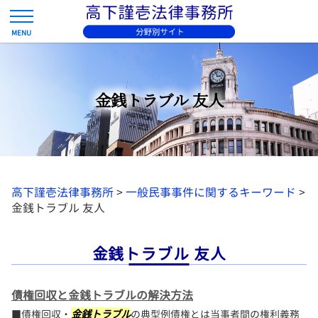
金銭トラブル 友人
高下謹壱法律事務所
>
一般民事事件に関するキーワード
>
金銭トラブル 友人
金銭トラブル 友人
債権回収と金銭トラブルの解決方法
■債権回収・
金銭トラブル
の典型例債権とは当事者間の権利義務