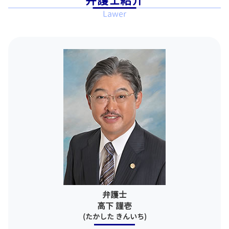
弁護士紹介
任意整理 和解 成立
一般民事事件 弁護士 相談 世田谷区
ブラック企業 労働問題 弁護士
刑事事件 解決
Lawer
多重積務 相談
企業法務 弁護士 相談 江東区
長時間 労働問題
逮捕後 弁護士
自己破産 免責 おりなかった
労働問題 弁護士 相談 江東区
リストラ 不当解雇
刑事 裁判 被害者
個人再生 メリット
一般民事事件 弁護士 相談 渋谷区
示談 刑事事件
官報 破産者
企業法務 弁護士 相談 東京23区
弁護士 接見
借金 債務整理 悩み 相談
刑事事件 弁護士 相談 江東区
無罪の証明
任意整理 官報
刑事事件 弁護士 相談 東京23区
傷害罪 構成要件
借金 債務整理 借り入れ
相続 弁護士 相談 世田谷区
刑事 告訴 示談
労働問題 弁護士 相談 中央区
刑事事件 流れ 示談
離婚 弁護士 相談 江東区
刑事事件 示談
相続 弁護士 相談 目黒区
刑事事件 起訴
労働問題 弁護士 相談 千代田区
示談したのに 起訴
離婚 弁護士 相談 港区
離婚 弁護士 相談 目黒区
債務整理 弁護士 相談 千代田区
債務整理 弁護士 相談 新宿区
弁護士
債務整理 弁護士 相談 中央区
高下 謹壱
(たかした きんいち)