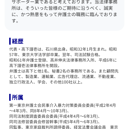
サポーター業であると考えております。
当法律事務
所は、そういった皆様のご期待に沿うべく、誠実
に、かつ熱意をもって弁護士の職務に臨んでおりま
す。
経歴
代表・高下謹壱は、石川県出身。昭和32年1月生まれ。昭和
57年、東京大学法学部卒業。翌年、司法試験合格。
昭和61年弁護士登録、高井伸夫法律事務所入所、平成6年に
高下謹壱法律事務所を開設。
弁護士は高下と他1名、秘書2名の事務所である。
また顧問先
として、製造業、運輸業、広告代理店、流通業、不動産業、
独立行政法人、学会、その他100社以上。
所属
第一東京弁護士会民事介入暴力対策委員会委員(平成2年4月
～4年3月、同8年4月～10年3月)、
同司法制度調査委員会委員(平成4年4月～6年3月)、
同司法修習委員会修習幹事(平成5年4月～6年3月)、
同監事、東京家庭裁判所調停委員、経営法曹会議会員 東京