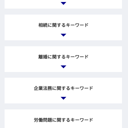
交通事故 診断書 保険会社
交通事故 法律事務所
相続に関するキーワード
保険 示談
回収 お金
交通事故 割合
負の遺産 相続
法律事務所 債権回収
相続放棄 裁判所
離婚に関するキーワード
不動産 明け渡し 強制執行
相続放棄 デメリット
不動産 契約 トラブル
親 借金 放棄
示談 自分で
相続 財産
債権回収 差し押さえ
離婚裁判 弁護士費用
相続 兄弟
後遺障害等級 わかりやすく
親権 監護権
企業法務に関するキーワード
遺留分 兄弟
中古 マンション 引き渡し トラブル
家庭裁判所 調停
遺産分割協議 まとまらない
後遺症 後遺障害 弁護士
調停 養育費
遺言執行者 遺産分割協議
債権回収 流れ
養育費 相場
相続財産 とは
企業訴訟 弁護士
交通事故 治療費
財産分与 離婚後
負の財産 放棄
顧問弁護士 企業法務
テナント 大家 トラブル
労働問題に関するキーワード
財産分与 調停
遺言 効力
労務問題 弁護士
後遺障害等級認定 相談
不貞行為 損害賠償